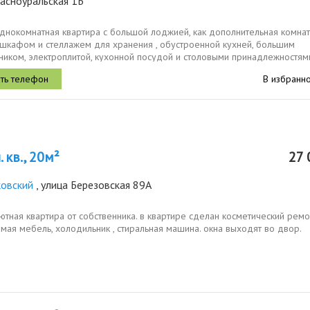
асноуральская 1Б
днокомнатная квартира с большой лоджией, как дополнительная комнат
шкафом и стеллажем для хранения , обустроенной кухней, большим
ником, электроплитой, кухонной посудой и столовыми принадлежностям
рытый...
В избранн
 кв., 20м²
27 
овский
, улица Березовская 89А
ютная квартира от собственника. в квартире сделан косметический ремон
ая мебель, холодильник , стиральная машина. окна выходят во двор.