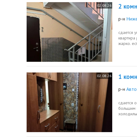
2 комн.
02.08.26
р-н
Ниже
сдается у
квартира 
жарко. ес
1 комн.
02.08.26
р-н
Авто
сдается о
большим 
холодиль
окном зак