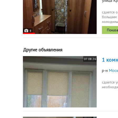
улица Кр
сдается о
большим 
холодиль
окном зак
8
Другие объявления
1 комн.
07.08.26
р-н
Моск
сдается у
необходим