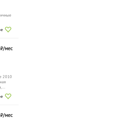
личные
ое
0
₽/мес
ме 2010
тная
...
ое
0
₽/мес