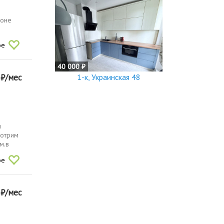
коне
ое
40 000 ₽
0
₽/мес
1-к, Украинская 48
и
мотрим
м.в
ое
0
₽/мес