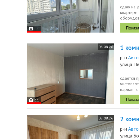
сдаю на 
квартире 
оборудова
панелью и
11
1 комн.
06.08.26
р-н
Авто
улица П
сдается п
чистопло
вариант с
комнате...
11
2 комн.
05.08.26
р-н
Авто
улица Б