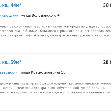
 кв., 44м²
50 
городский
, улица Володарского 4
ютная двухкомнатная квартира в нижнем новгороде на улице володарск
расположена на 6 этаже 10этажного кирпичного дома. зимой тепло, лет
ть пассажирский лифт. вблизи удобная транспортная развязка автобусы от
 кв., 39м²
28 
заводский
, улица Красноуральская 1Б
днокомнатная квартира с большой лоджией, как дополнительная комнат
шкафом и стеллажем для хранения , обустроенной кухней, большим
ником, электроплитой, кухонной посудой и столовыми принадлежностям
рытый...