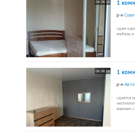
1 комн.
04.08.26
р-н
Сове
сдам одн
мебель и
1 комн.
06.08.26
р-н
Авто
сдается п
чистопло
вариант с
комнате...