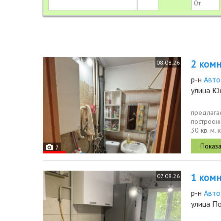
2 комн.
08.08.26
р-н
Авто
улица Ю
предлага
построенн
30 кв. м.
дом...
7
1 комн.
07.08.26
р-н
Авто
улица П