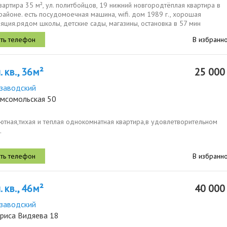
вартира 35 м², ул. политбойцов, 19 нижний новгородтёплая квартира в
айоне. есть посудомоечная машина, wifi. дом 1989 г., хорошая
яция.рядом школы, детские сады, магазины, остановка в 57 мин
оимость 25 000 руб.мес...
В избранн
 кв., 36м²
25 00
заводский
омсомольская 50
ютная,тихая и теплая однокомнатная квартира,в удовлетворительном
.
В избранн
 кв., 46м²
40 00
заводский
ориса Видяева 18