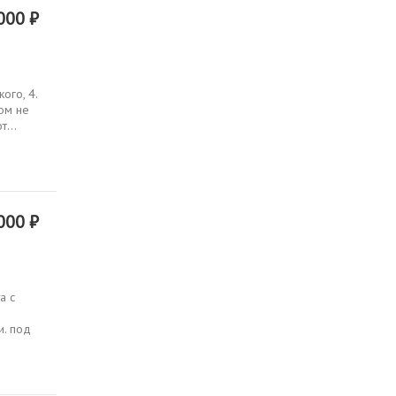
000 ₽
ого, 4.
ом не
...
000 ₽
а с
и. под