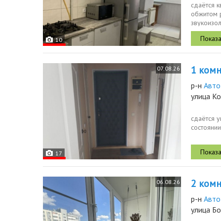
сдаётся к
обжитом р
звукоизол
пешком.ст
10
1 комн.
07.08.26
р-н
Авто
улица К
сдаётся у
состоянии
17
2 комн.
06.08.26
р-н
Авто
улица Б