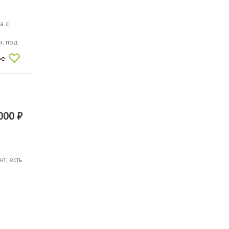
а с
и. под
ое
000 ₽
т, есть