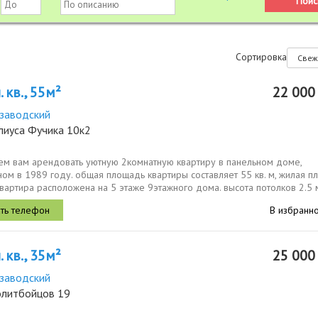
Сортировка
 кв., 55м²
22 00
заводский
лиуса Фучика 10к2
ем вам арендовать уютную 2комнатную квартиру в панельном доме,
ом в 1989 году. общая площадь квартиры составляет 55 кв. м, жилая п
 квартира расположена на 5 этаже 9этажного дома. высота потолков 2.5 
В избранн
 кв., 35м²
25 00
заводский
олитбойцов 19