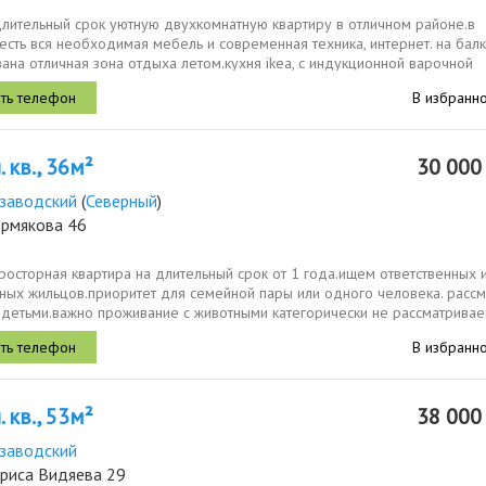
длительный срок уютную двухкомнатную квартиру в отличном районе.в
есть вся необходимая мебель и современная техника, интернет. на бал
на отличная зона отдыха летом.кухня ikea, с индукционной варочной
...
В избранн
 кв., 36м²
30 00
заводский
(
Северный
)
ермякова 46
росторная квартира на длительный срок от 1 года.ищем ответственных 
тных жильцов.приоритет для семейной пары или одного человека. расс
 детьми.важно проживание с животными категорически не рассматривае
В избранн
 кв., 53м²
38 00
заводский
ориса Видяева 29