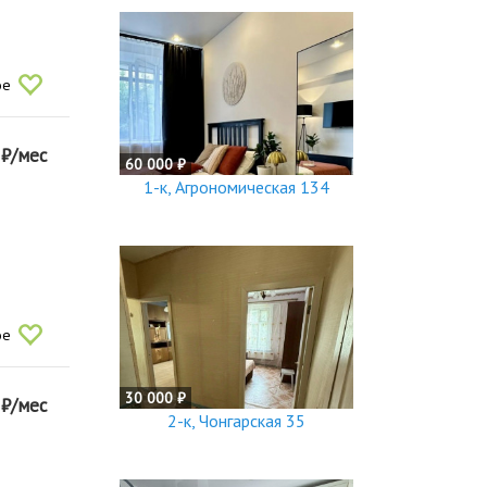
ое
0
₽/мес
60 000 ₽
1-к, Агрономическая 134
ое
30 000 ₽
0
₽/мес
2-к, Чонгарская 35