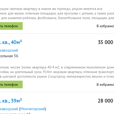
ошую светлую квартиру в новом жк торпедо, рядом имеется все
ое для жизни, отличная площадка, для прогулки с детьми, а также раз
 для развития ребенка, футбольное, баскетбольное поле, площадки для
го развития...
В избранн
 кв., 40м²
35 00
заводский
кольная 36
ютная, чистая 1комн. квартира 40.4 м2, в современном монолитном до
ройки, на длительный срок, 914эт. видовая квартира, отличная транспор
 в шаговой доступности рынок 2соцгород, мнперекресток, вкусно и точка,
В избранн
 кв., 39м²
28 00
заводский
(
Мончегорский
)