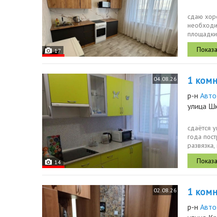
сдаю хор
необходим
площадки
физическо
17
1 комн.
04.08.26
р-н
Авто
улица Ш
сдаётся у
года пост
развязка,
14
1 комн.
02.08.26
р-н
Авто