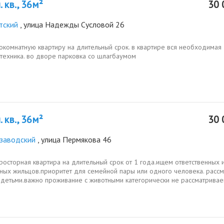
 кв., 36м²
30 
тский
, улица Надежды Сусловой 26
окомнатную квартиру на длительный срок. в квартире вся необходимая
 техника. во дворе парковка со шлагбаумом
 кв., 36м²
30 
заводский
, улица Пермякова 46
росторная квартира на длительный срок от 1 года.ищем ответственных 
тных жильцов.приоритет для семейной пары или одного человека. расс
 детьми.важно проживание с животными категорически не рассматривае