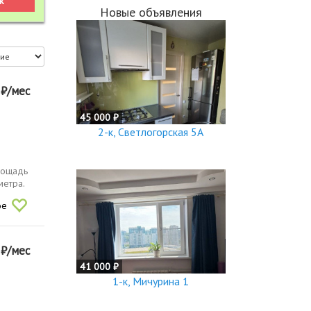
Новые объявления
0
₽/мес
45 000 ₽
2-к, Светлогорская 5А
лощадь
метра.
ое
0
₽/мес
41 000 ₽
1-к, Мичурина 1