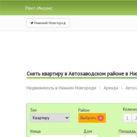
Рент-Индекс
Нижний Новгород
Снять квартиру в Автозаводском районе в Н
Недвижимость в Нижнем Новгороде
Аренда
Автоз
Количе
Тип
Район
Выбрать
1
0
Улица
Дом
Площадь,