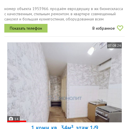
номер объекта 1953966. продаём евродвушку в жк бизнескласса
с качественным, стильным ремонтом. в квартире совмещенный
санузел и большая кухнягостиная, оборудованная всем
необходимым посудомоечная машина, холодильник, духовой
В избранное
шкаф, встроенные...
07.08.26
14
1 комн. кв., 34м², этаж 1/9