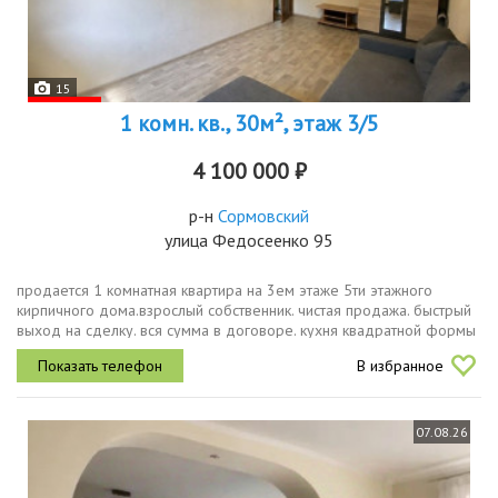
15
1 комн. кв., 30м², этаж 3/5
4 100 000 ₽
р-н
Сормовский
улица Федосеенко 95
продается 1 комнатная квартира на 3ем этаже 5ти этажного
кирпичного дома.взрослый собственник. чистая продажа. быстрый
выход на сделку. вся сумма в договоре. кухня квадратной формы
6,4 кв.м просторная комната 16,8 кв.м балкон имеется прихожая
В избранное
3,7...
07.08.26