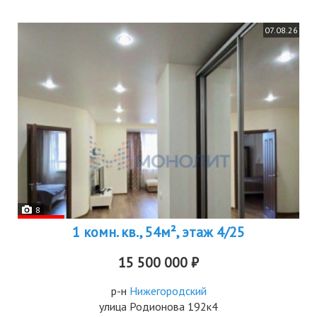
07.08.26
8
1 комн. кв., 54м², этаж 4/25
15 500 000 ₽
р-н
Нижегородский
улица Родионова 192к4