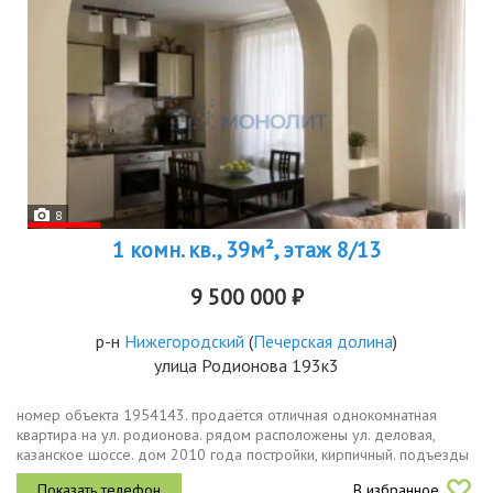
8
1 комн. кв., 39м², этаж 8/13
9 500 000 ₽
р-н
Нижегородский
(
Печерская долина
)
улица Родионова 193к3
номер объекта 1954143. продаётся отличная однокомнатная
квартира на ул. родионова. рядом расположены ул. деловая,
казанское шоссе. дом 2010 года постройки, кирпичный. подъезды
чистые, со свежим ремонтом. соседи хорошие. в квартире
В избранное