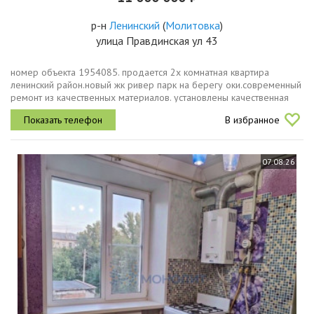
р-н
Ленинский
(
Молитовка
)
улица Правдинская ул 43
номер объекта 1954085. продается 2х комнатная квартира
ленинский район.новый жк ривер парк на берегу оки.современный
ремонт из качественных материалов. установлены качественная
кухня и шкафы. вся мебель полностью остается новым
В избранное
собственникам. так...
07.08.26