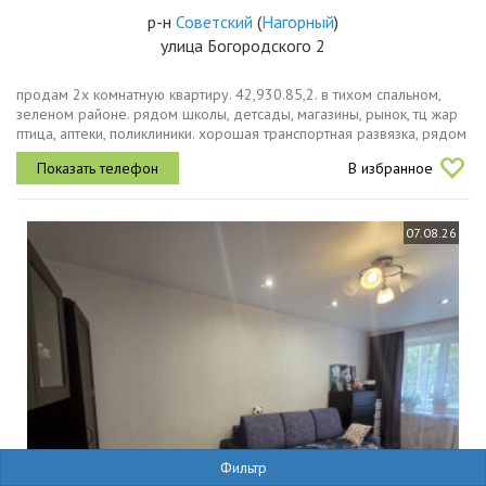
р-н
Советский
(
Нагорный
)
улица Богородского 2
продам 2х комнатную квартиру. 42,930.85,2. в тихом спальном,
зеленом районе. рядом школы, детсады, магазины, рынок, тц жар
птица, аптеки, поликлиники. хорошая транспортная развязка, рядом
остановки общественного транспорта. дом кирпичный. квартира...
В избранное
07.08.26
Фильтр