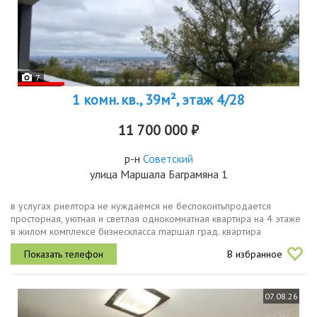
7
1 комн. кв., 39м², этаж 4/28
11 700 000 ₽
р-н
Советский
улица Маршала Баграмяна 1
в услугах риелтора не нуждаемся не беспокоитьпродается
просторная, уютная и светлая однoкомнaтная квартирa на 4 этажe
в жилом комплексе бизнескласса mapшал град. квартира
полностью готова к продаже быстрый выход на сделку. без
В избранное
долгов. в...
07.08.26