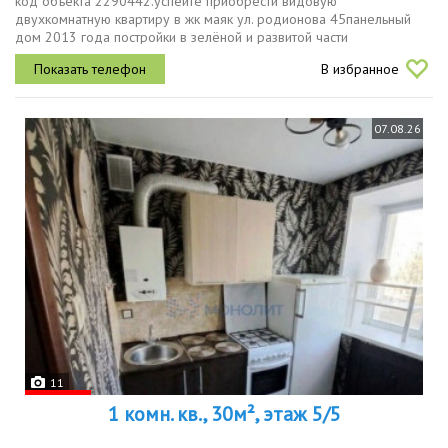
код объекта 2290442.успейте приобрести видовую
двухкомнатную квартиру в жк маяк ул. родионова 45панельный
дом 2013 года постройки в зелёной и развитой части
города.рассматривая данную квартиру вы выбираете прекрасное
В избранное
место для своего проживания или...
07.08.26
11
1 комн. кв., 30м², этаж 5/5