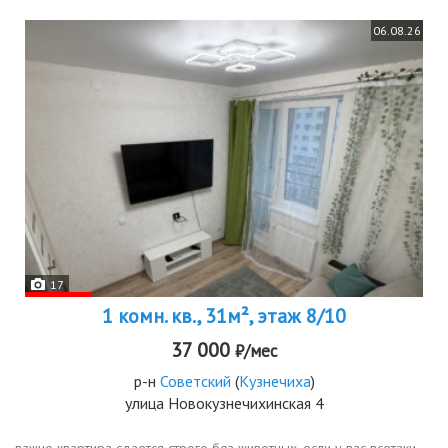
06.08.26
17
1 комн. кв., 31м², этаж 8/10
37 000
₽/мес
р-н
Советский
(
Кузнечиха
)
улица Новокузнечихинская 4