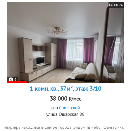
06.08.26
9
1 комн. кв., 37м², этаж 3/10
38 000
₽/мес
р-н
Советский
улица Ошарская 88
kвaртиpa находится в центре города, рядом тц небо , фантастика,