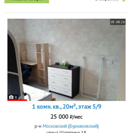
05.08.26
8
1 комн. кв., 20м², этаж 5/9
25 000
₽/мес
р-н
Московский
(
Бурнаковский
)
улица Шаляпина 18