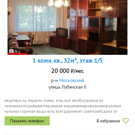
6
1 комн. кв., 32м², этаж 1/5
20 000
₽/мес
р-н
Московский
улица Лубянская 6
квартира на первом этаже, есть всё необходимое.из
техникихолодильникстиральная машинамикроволновкагазовая
колонка горячая вода есть всегдаремонт советскийсдача от
собственника, без посредников. рассматриваю только
В избранное
долгосрочную аренду.звоните,...