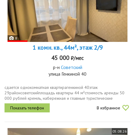
8
1 комн. кв., 44м², этаж 2/9
45 000
₽/мес
р-н
Советский
улица Генкиной 40
сдается однокомнатная квартирагенкиной 40этаж
29районсоветскийплощадь квартиры 44 м²стоимость аренды 50
000 рублей кремль, набережная и главные туристические
маршруты в шаговой доступности. развитая транспортная сеть
В избранное
автобусы, маршрутки, метро.в...
05.08.26