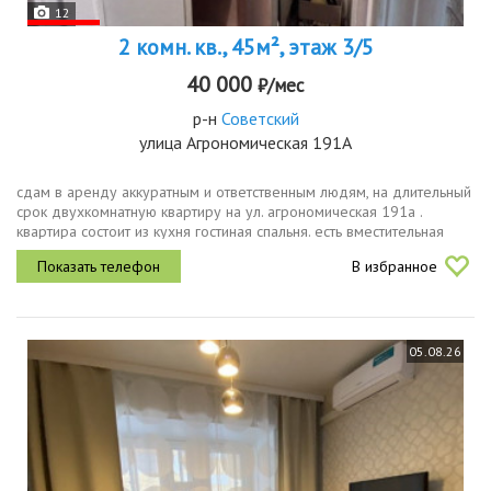
12
2 комн. кв., 45м², этаж 3/5
40 000
₽/мес
р-н
Советский
улица Агрономическая 191А
сдaм в apeнду аккуратным и ответственным людям, на длительный
срок двухкомнатную квaртиpу на ул. агрономическая 191а .
квартира состоит из кухня гостиная спальня. есть вместительная
кладовка гардеробная и балкон.в квартире есть еще одна
В избранное
комната,...
05.08.26