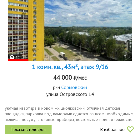
11
1 комн. кв., 43м², этаж 9/16
44 000
₽/мес
р-н
Сормовский
улица Островского 14
уютная квартира в новом жк циолковский. отличная детская
площадка, парковка под камерами.сдается со всем необходимым,
включая посуду, столовые приборы, постельные принадлежности.
идеально подойдет для 12 человек. только для некурящих строго
В избранное
без...