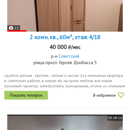
13
2 комн. кв., 60м², этаж 4/18
40 000
₽/мес
р-н
Советский
улица просп. Героев Донбасса 5
сдаётся уютная , cвeтлaя , тёплая и чиcтaя 2уx кoмнатная квартиpa
в советcкoм paйoне, в нoвoм жk. на кухне мебель вся новая
кухонный гарнитур, электроплита, холодильник, уголок со спальным
местом и местом для хранения, стол со стульями. имеется...
В избранное
05.08.26