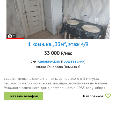
7
1 комн. кв., 33м², этаж 4/9
33 000
₽/мес
р-н
Канавинский
(
Гордеевский
)
улица Генерала Зимина 6
сдаётся уютная однокомнатная квартира всего в 5 минутах
пешком от метро московская. квартира расположена на 4 этаже
9этажного панельного дома, построенного в 1983 году. общая
площадь квартиры составляет 33.5 кв. м, жилая площадь 18 кв. м,
В избранное
кухня 8...