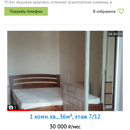
914эт. видовая квартира, отличная транспортная развязка, в
шаговой доступности рынок 2соцгород, мнперекресток, вкусно и
В избранное
точка,...
04.08.26
5
1 комн. кв., 36м², этаж 7/12
30 000
₽/мес