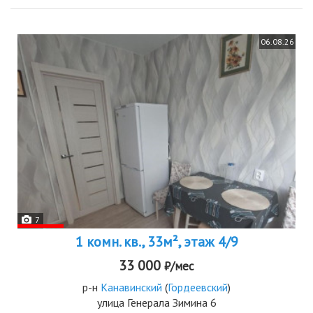
06.08.26
7
1 комн. кв., 33м², этаж 4/9
33 000
₽/мес
р-н
Канавинский
(
Гордеевский
)
улица Генерала Зимина 6