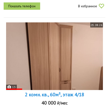
техника, холодильник, микроволновая печь, стиральная машина,
В избранное
led...
05.08.26
13
2 комн. кв., 60м², этаж 4/18
40 000
₽/мес