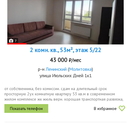
7
2 комн. кв., 53м², этаж 5/22
43 000
₽/мес
р-н
Ленинский
(
Молитовка
)
улица Июльских Дней 1к1
от собственника, без комиссии. сдам на длительный срок
просторную 2ух комнатную квартиру 53 кв.м в современном
жилом комплексе жк жюль верн. хорошая транспортная развязка,
остановка в 2х минутах, а до станции метро 10 минут пешком. в
В избранное
квартире есть...