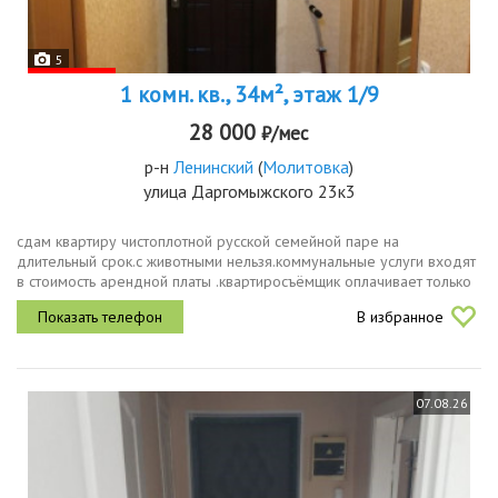
5
1 комн. кв., 34м², этаж 1/9
28 000
₽/мес
р-н
Ленинский
(
Молитовка
)
улица Даргомыжского 23к3
сдам квартиру чистоплотной русской семейной паре на
длительный срок.с животными нельзя.коммунальные услуги входят
в стоимость арендной платы .квартиросъёмщик оплачивает только
квитанцию за свет.
В избранное
07.08.26