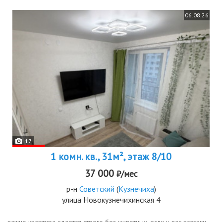
06.08.26
17
1 комн. кв., 31м², этаж 8/10
37 000
₽/мес
р-н
Советский
(
Кузнечиха
)
улица Новокузнечихинская 4