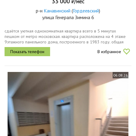
33 000
₽/мес
р-н
Канавинский
(
Гордеевский
)
улица Генерала Зимина 6
сдаётся уютная однокомнатная квартира всего в 5 минутах
пешком от метро московская. квартира расположена на 4 этаже
9этажного панельного дома, построенного в 1983 году. общая
площадь квартиры составляет 33.5 кв. м, жилая площадь 18 кв. м,
В избранное
кухня 8...
06.08.26