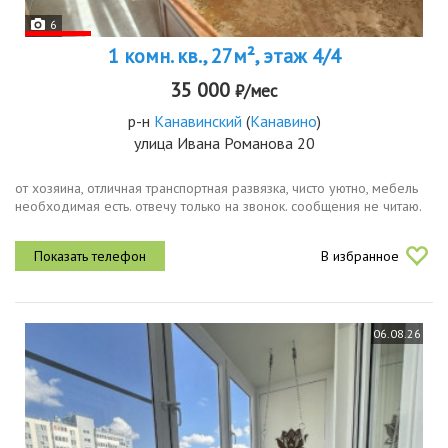
6
1 комн. кв., 27м², этаж 4/4
35 000
₽/мес
р-н
Канавинский
(
Канавино
)
улица Ивана Романова 20
от хозяина, отличная транспортная развязка, чисто уютно, мебель
необходимая есть. отвечу только на звонок. сообщения не читаю.
В избранное
06.08.26