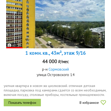
11
1 комн. кв., 43м², этаж 9/16
44 000
₽/мес
р-н
Сормовский
улица Островского 14
уютная квартира в новом жк циолковский. отличная детская
площадка, парковка под камерами.сдается со всем необходимым,
включая посуду, столовые приборы, постельные принадлежности.
идеально подойдет для 12 человек. только для некурящих строго
В избранное
без...