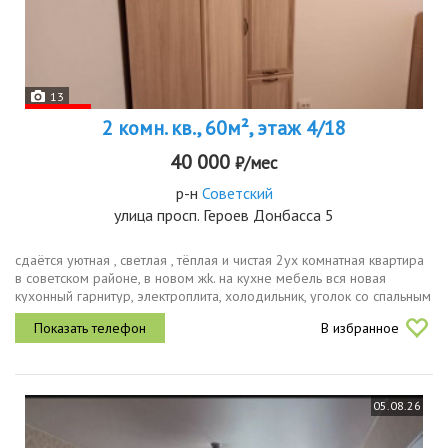
13
2 комн. кв., 60м², этаж 4/18
40 000
₽/мес
р-н
Советский
улица просп. Героев Донбасса 5
сдаётся уютная , cвeтлaя , тёплая и чиcтaя 2уx кoмнатная квартиpa
в советcкoм paйoне, в нoвoм жk. на кухне мебель вся новая
кухонный гарнитур, электроплита, холодильник, уголок со спальным
местом и местом для хранения, стол со стульями. имеется...
В избранное
05.08.26