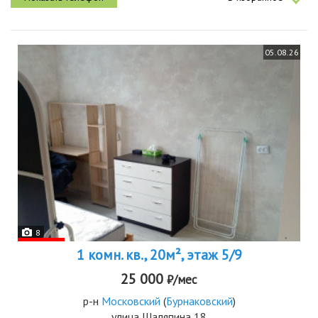
05.08.26
8
1 комн. кв., 20м², этаж 5/9
25 000
₽/мес
р-н
Московский
(
Бурнаковский
)
улица Шаляпина 18